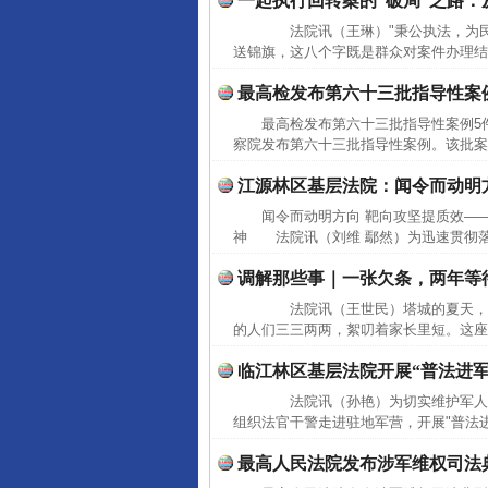
一起执行回转案的“破局”之路：从
法院讯（王琳）"秉公执法，为民
送锦旗，这八个字既是群众对案件办理结
最高检发布第六十三批指导性案
最高检发布第六十三批指导性案例
察院发布第六十三批指导性案例。该批案
江源林区基层法院：闻令而动明
闻令而动明方向 靶向攻坚提质效—
神 法院讯（刘维 鄢然）为迅速贯彻落
调解那些事｜一张欠条，两年等
法院讯（王世民）塔城的夏天，总
的人们三三两两，絮叨着家长里短。这座
临江林区基层法院开展“普法进军
法院讯（孙艳）为切实维护军人军
组织法官干警走进驻地军营，开展"普法进
最高人民法院发布涉军维权司法