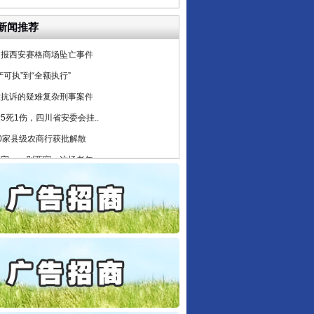
起首例对外贸易国家安全..
新闻推荐
通报西安赛格商场坠亡事件
产可执”到“全额执行”
检抗诉的疑难复杂刑事案件
5死1伤，四川省安委会挂..
0家县级农商行获批解散
守，一别两宽：这场老年..
条伤亲情 巡回调解促和..
保费，离婚时为何要分走一..
誉，不得录用为公务员
目出狱后办书院暴力管教..
公安厅征集新型黑恶违法..
6家美国实体采取反制措..
起首例对外贸易国家安全..
通报西安赛格商场坠亡事件