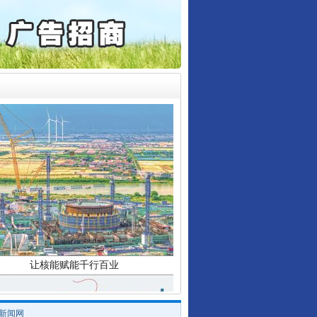
产可执”到“全额执行”
行业协会接连发公告
检抗诉的疑难复杂刑事案件
5死1伤，四川省安委会挂..
0家县级农商行获批解散
让核能赋能千行百业
/新闻网