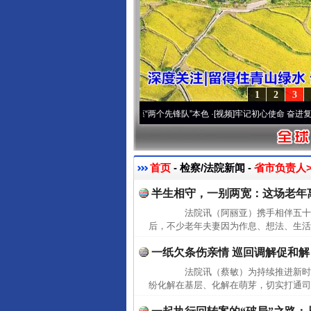
1
2
3
 深刻改变雪域高原..
·[视频]
永葆“两个先锋队”本色
·[视频]
牢记初心使命 奋进复兴征程
首页
- 检察/法院新闻 -
省市负责人>
半生相守，一别两宽：这场老年
法院讯（阿丽亚）携手相伴五十余
后，不少老年夫妻因为作息、想法、生活
一纸欠条伤亲情 巡回调解促和解
法院讯（蔡敏）为持续推进新时代"
纷化解在基层、化解在萌芽，切实打通司法