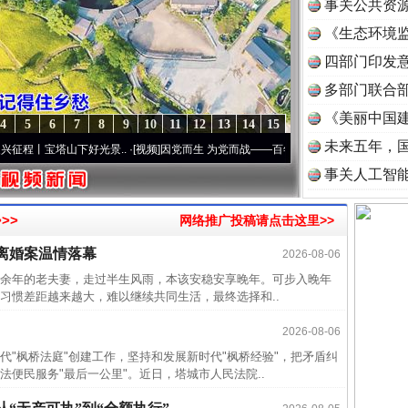
事关公共资
《生态环境监
读
四部门印发
多部门联合部
《美丽中国建
4
5
6
7
8
9
10
11
12
13
14
15
未来五年，
丨宝塔山下好光景..
·[视频]
因党而生 为党而战——百年“纪”事⑧加强纪律..
·[视频]
牢记
事关人工智
>>
网络推广投稿请点击这里>>
半生相
离婚案温情落幕
2026-08-06
一纸欠
年的老夫妻，走过半生风雨，本该安稳安享晚年。可步入晚年
26万
习惯差距越来越大，难以继续共同生活，最终选择和..
杨天
2026-08-06
传销头
枫桥法庭"创建工作，坚持和发展新时代"枫桥经验"，把矛盾纠
便民服务"最后一公里"。近日，塔城市人民法院..
四川省
中方对