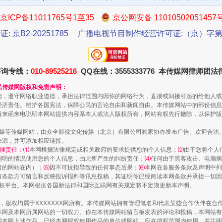
京ICP备11011765号1至35
京公网安备 11010502051457
证: 京B2-20251785
广播电视节目制作经营许可证:（京）字第3
一批国家标准开始实施
咨询专线：
010-89525216
QQ在线：3555333776 本传媒网律师团
民传媒网版权和免责声明：
德，遵守网络职业道德，承担法律范围内因你的网络行为，直接或间接引起的给他人或
经济责任。维护各国宪法，保障公民的言论自由和新闻自由。本传媒网站中的部份信息
请来函来电说明本网站提供内容系本人或法人版权所有，网站有权先行撤除，以保护版
传媒等传媒网站，由众全影视文化传媒（北京）有限公司独家协办发布广告。欢迎合法
来源，并可添加相应链接。
律责任：⑴
本网根据法律规定或相关政府的要求提供您的个人信息；
⑵
由于您将个人
列明的情况使用您的个人信息，由此所产生的纠纷责任；
⑷
任何由于黑客攻击、电脑病
者的网站在内）；
⑸
因不可抗拒导致的任何事态后果；
⑹
本网在各服务条款及声明中列
有条款方可留言和反映投诉报料等讯息投稿，其证明你已经阅读本网条款并承担一切因
语权平台。本网根据各国新法律和国际互联网有关规定将不定期更新本声明。
以产业富民促振兴
作品，版权均属于XXXXXXX网所有。本传媒网站拥有管理笔名和代表某些合作伙伴在
本网及本网所属网站的一切权力。你在本传媒网站留言板发表的评论和投稿，本网站有
本网上述作品。已经本网授权使用作品的单位或网站，应在授权范围内使用，并注明“来