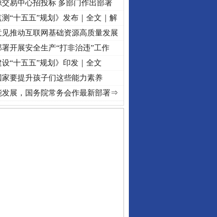
源交易中心招投标 多部门作出部署
测“十五五”规划》发布｜全文｜解
意见推动互联网基础资源高质量发展
署开展安全生产“打非治违”工作
设“十五五”规划》印发｜全文
国家要提升孩子们这些能力素养
初心使命 奋进复兴征程丨“转折之城”激荡..
·[视频]
牢记初心使命 奋进复兴征程丨红船起航
能发展，国务院常务会作最新部署⇒
守，一别两宽：这场老年..
条伤亲情 巡回调解促和..
保费，离婚时为何要分走一..
誉，不得录用为公务员
目出狱后办书院暴力管教..
公安厅征集新型黑恶违法..
6家美国实体采取反制措..