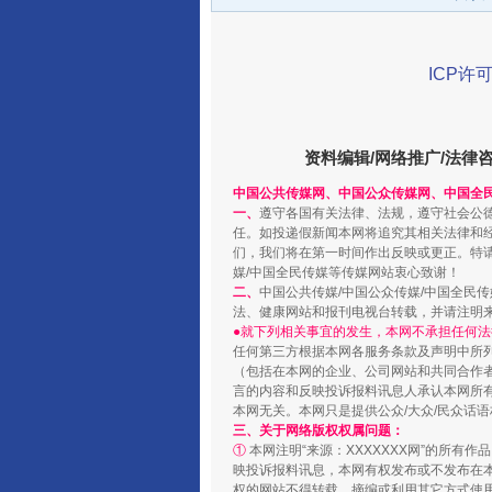
ICP许可
千年窑火 生生不息
资料编辑/网络推广/法律
中国公共传媒网、中国公众传媒网、中国全
一、
遵守各国有关法律、法规，遵守社会公
任。如投递假新闻本网将追究其相关法律和
们，我们将在第一时间作出反映或更正。特
媒/中国全民传媒等传媒网站衷心致谢！
二、
中国公共传媒/中国公众传媒/中国全民
法、健康网站和报刊电视台转载，并请注明
●就下列相关事宜的发生，本网不承担任何法
任何第三方根据本网各服务条款及声明中所
（包括在本网的企业、公司网站和共同合作
言的内容和反映投诉报料讯息人承认本网所
本网无关。本网只是提供公众/大众/民众话
揭开“小金库”的免责幌子
三、关于网络版权权属问题：
①
本网注明“来源：XXXXXXX网”的所有
映投诉报料讯息，本网有权发布或不发布在
权的网站不得转载、摘编或利用其它方式使用