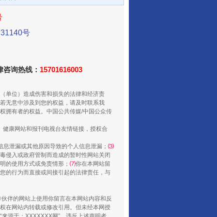
号
1140号
从数据变化看反腐深化
法律咨询热线：
15701616003
（单位）造成伤害和损失的法律和经济责
若无意中涉及到您的权益，请及时联系我
权拥有者的权益。中国公共传媒/中国公众传
、健康网站和报刊电视台友情链接，授权合
信息泄漏或其他原因导致的个人信息泄漏；
⑶
毒侵入或政府管制而造成的暂时性网站关闭
明的使用方式或免责情形；
⑺
你在本网站留
您的行为而直接或间接引起的法律责任，与
酒驾未被当场查获能处罚吗
合作伙伴的网站上使用你留言在本网站内容和反
权在网站内转载或修改引用。但未经本网授
源于：XXXXXXX网”。违反上述声明者，