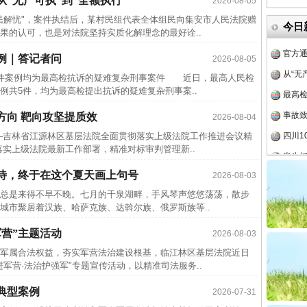
“无产可执”到“全额执行”
2026-08-05
中国发
解忧"，案件执结后，某村民组代表全体组民向集安市人民法院赠
今日
果的认可，也是对法院坚持实质化解理念的最好诠..
官方
从“无
例｜答记者问
2026-08-05
5件案例均为最高检抗诉的疑难复杂刑事案件 近日，最高人民检
最高
例共5件，均为最高检提出抗诉的疑难复杂刑事案..
事故致
方向 靶向攻坚提质效
2026-08-04
四川1
—吉林省江源林区基层法院全面贯彻落实上级法院工作推进会议精
半生相
实上级法院最新工作部署，精准对标审判管理新..
一纸欠
待，终于在这个夏天画上句号
2026-08-03
26万
是来得不早不晚。七月的千泉湖畔，手风琴声悠悠荡荡，散步
杨天
城市聚居着汉族、哈萨克族、达斡尔族、俄罗斯族等..
传销头
营”主题活动
2026-08-03
四川省
属合法权益，夯实军营法治建设根基，临江林区基层法院近日
中方对
军营·法治护强军"专题宣传活动，以精准司法服务..
中国发
典型案例
2026-07-31
官方