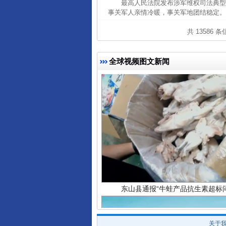
最高人民法院发布涉军维权司法典
事关军人亲情冷暖，事关军地团结稳定。
完善运行机制助力责任有效落
共 13586 
全球视频图文新闻
东山县通报“牛蛙产品抗生素超标问
关于