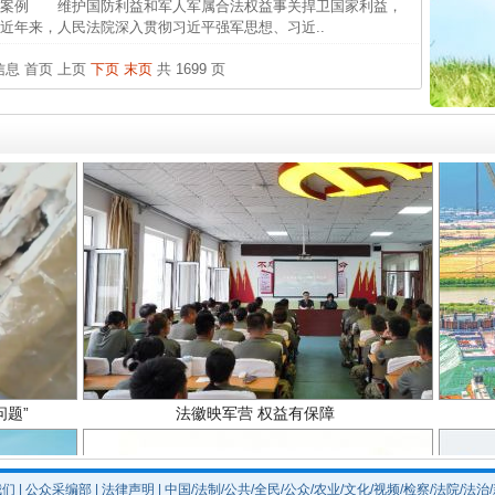
型案例 维护国防利益和军人军属合法权益事关捍卫国家利益，
近年来，人民法院深入贯彻习近平强军思想、习近..
从“无
实
一纸欠条伤亲情 巡回调解促和解..
最高
条信息
首页
上页
下页
末页
共 1699 页
事故致
四川1
题”
法徽映军营 权益有保障
我们
|
公众采编部
|
法律声明
| 中国/法制/公共/全民/公众/农业/文化/视频/检察/法院/法治