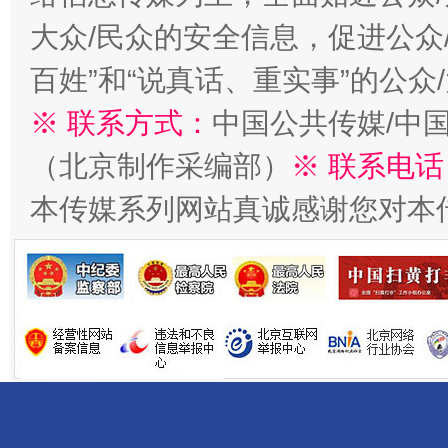
大众/民众的安全信息，促进公众
百姓”和“说真话、重实事”的公众
※ 联系方式：
中国公共传媒/中
（北京制作采编部）
※ 联系电话
千年窑火 生生不息
一
本传媒系列网站真诚感谢您对本
揭开“小金库”的免责幌子