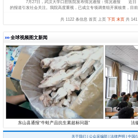
7月27日，武汉大学口腔医院发布情况通报：情况通报 近日
的报道引发社会关注。我院高度重视，已成立专项调查组开展核查，目前，
共 1122 条信息
首页
上页
下页
末页
共 141
全球视频图文新闻
完善运行机制助力责任有效落实
一纸欠条
东山县通报“牛蛙产品抗生素超标问题”
法
关于我们
|
公众采编部
|
法律声明
| 中国