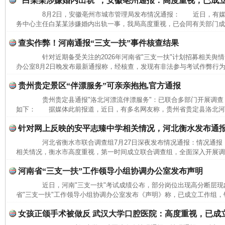
“白某某涉嫌婚内出轨”，安徽亳州通报：高度重视，已成
8月2日，安徽亳州市城市管理局发布情况通报： 近日，有媒
务中心主任白某某涉嫌婚内出轨一事，我局高度重视，已会同有关部门成立
查实作弊！河南通报“三支一扶”事件核查结果
针对近期备受关注的2026年河南省"三支一扶"计划招募相关舆情
办公室8月2日晚发布最新通报称，经核查，发现有非法参与考试作弊行为
贵州贵定景区“伴漂服务”可亲亲抱抱,官方通报
贵州贵定县通报"洛北河漂流伴漂服务"：已联合多部门开展调查
如下： 据媒体此前报道，近日，有多名网友称，贵州省贵定县洛北河（
针对网上反映的安平志臻中学相关情况，河北衡水发布通
河北省衡水市联合调查组7月27日深夜发布情况通报：情况通
相关情况，衡水市高度重视，第一时间成立联合调查组，全面深入开展调查
河南省“三支一扶”工作领导小组协调办公室发布声明
近日，河南"三支一扶"考试成绩公布，部分岗位出现高分断层现象
省"三支一扶"工作领导小组协调办公室发布《声明》称，已成立工作组，针
女孩正颌手术被做反 武汉大学口腔医院：高度重视，已成