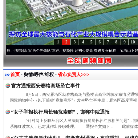
1
2
3
4
5
6
7
8
9
10
[视频]
永葆“两个先锋队”本色
·[视频]
牢记初心使命 奋进复兴征程丨宝塔山下好光景..
·[
首页
- 舆情/呼声/维权 -
省市负责人>>>
官方通报西安赛格商场坠亡事件
8月5日，西安雁塔区就赛格商场与坠楼者商业纠纷发布情况通
国际购物中心（以下简称"赛格商场"）发生坠亡事件后，雁塔区高度重视，
“女子举报执行局长骚扰索贿”，邯郸中院通报
"针对网上反映丛台区人民法院执行局局长郭红波相关问题"，邯
系郭红波本人，已对其作出停职处理。 通报全文如下： 此前媒体报