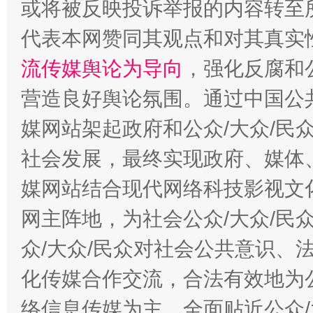
或将被反映投诉举报的内容转至
代表本网赞同其观点和对其真实
流传媒舆论为导向
，强化反腐和
完善运行机制助力责任有效落实
一纸欠条
营造良好舆论氛围。通过中国公共
媒网站架起政府和公众/大众/民
社会发展，最终实现政府、媒体、
媒网站结合现代网络科技影视文
网主阵地，为社会公众/大众/民
众/大众/民众对社会公共意识、
东山县通报“牛蛙产品抗生素超标问题”
法
化传媒合作交流，合法有效地为公
络信息传媒为主，全面贴近公众/