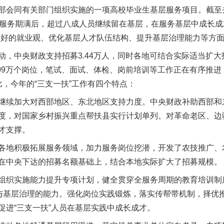
部会同有关部门组织实施的一项高校毕业生基层服务项目。截至去
。服务期满后，超过八成人员继续留在基层，在服务基层中成长成
良好的就业观、优化基层人才队伍结构、提升基层治理能力等方
中央财政支持招募3.44万人，同时各地可结合实际适当扩大
.09万个岗位，笔试、面试、体检、岗前培训等工作正在有序推进
，今年的“三支一扶”工作有四个特点：
续加大对西部地区、东北地区支持力度。中央财政补助西部和
力度，对国家乡村振兴重点帮扶县实行计划单列。对革命老区、边
才支撑。
实
一纸欠条伤亲情 巡回调解促和解..
地积极拓展服务领域，加力服务岗位挖潜，开发了农技推广、
在中央下达的招募名额基础上，结合本地实际扩大了招募规模。
织实施能力提升专项计划，健全贯穿全服务周期的教育培训制
参与基层治理的能力。强化岗位实践锻炼，落实传帮带机制，择优
促进“三支一扶”人员在基层实践中成长成才。