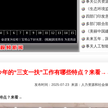
事关公共资
《生态环境监
读
四部门印发
多部门联合部
《美丽中国建
4
5
6
7
8
9
10
11
12
13
14
15
未来五年，
程丨宝塔山下好光景..
·[视频]
因党而生 为党而战——百年“纪”事⑧加强纪律..
·[视频]
牢
事关人工智
今年的“三支一扶”工作有哪些特点？来看→
发布时间：2025-07-23 来源：
人力资源和社会
特点？来看→