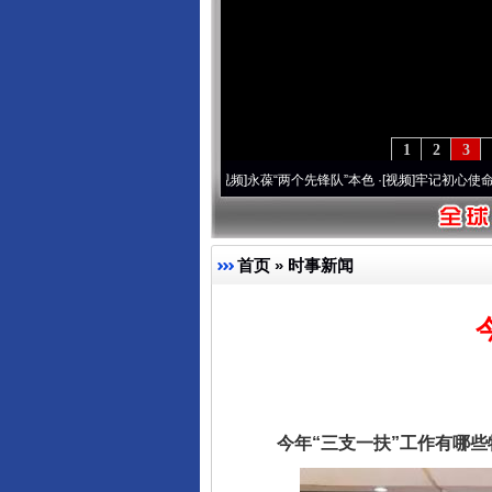
1
2
3
年 深刻改变雪域高原..
·[视频]
永葆“两个先锋队”本色
·[视频]
牢记初心使命 奋进复兴征
首页
»
时事新闻
今年“三支一扶”工作有哪些