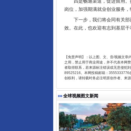
四是畅通渠道，促进留用。推
岗位，加强期满就业创业服务，
下一步，我们将会同有关部门扎
效。在此，也欢迎有志到基层干
东山县通报“牛蛙产品抗生素超标问
【免责声明】：以上图、文、音/视频文章
之用，禁止用于商业用途，并不代表本网赞
者取得联系，若来源标注错误或无意侵犯到您的
89525216。本网投稿邮箱：355533
创权利，请转载时务必注明原创作者、来源：
全球视频图文新闻
千年窑火 生生不息