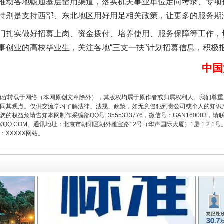
动各地畅通基层留用渠道，落实机关事业单位定向考录、专项
特别是支持西部、东北地区用好用足相关政策，让更多的服务期
实做好招募上岗、资金拨付、培养使用、服务保障等工作，切
事创业的高校毕业生，关注各地“三支一扶”计划招募信息，积极
题”
法徽映军营 权益有保障
中国
内容转载于网络（本网原创文章除外），其版权均属于原作者或归属权利人。我们尊
同其观点。仅供交流学习了解法律、法规、政策，如无意侵犯到贵公司或个人的知识
权益烦请告知本网制作采编部QQ号: 3555333776，微信号：GAN160003，请
3776@QQ.COM。通讯地址：北京市朝阳区朝外雅宝路12号（华声国际大厦）1层 1 
XXXXX网站。
一批国家标准开始实施