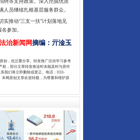
招聘等支持政策。深入挖掘优质
满人员继续扎根基层服务群众。
实推动“三支一扶”计划落地见
报名参加。
让核能赋能千行百业
法治新闻网
摘编
：
亓淦玉
重原创，也注重分享。转发推广仅供学习参考
产权，部分文章转发推送时未能及时与原作
联系我们将立即删除或更正。电话：010-
2 1号。本网原创文章欢迎转载，为尊重和维护原
从数据变化看反腐深化