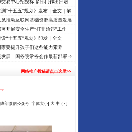
源交易中心招投标 多部门作出部署
测“十五五”规划》发布｜全文｜解
意见推动互联网基础资源高质量发展
署开展安全生产“打非治违”工作
设“十五五”规划》印发｜全文
国家要提升孩子们这些能力素养
记初心使命 奋进复兴征程丨“转折之城”激荡..
·[视频]
牢记初心使命 奋进复兴征程丨红船起
能发展，国务院常务会作最新部署⇒
网络推广投稿请点击这里>>
→
保障部微信公众号
字体大小[
大
中
小
]