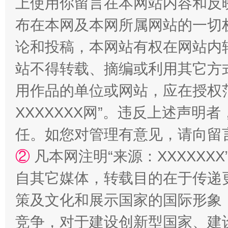
上使用你留言在本网站内容和反
布在本网及本网所属网站的一切
论和投稿，本网站有权在网站内
镜头丨大暑三秋近
山西：不
站不得转载、摘编或利用其它方
用作品的单位或网站，应在授权
XXXXXXX网”。违反上述声
任。如您对管理有意见，请向留
②
凡本网注明“来源：XXXXX
自其它媒体，转载目的在于传递
策及文化和展示国家的国际形象
如何以同查同治破解风腐交织难题
养老服务
竞争，对于建设创新型国家、建