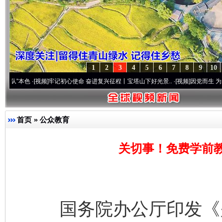
1
2
3
4
5
6
7
8
9
10
[视频]
牢记初心使命 奋进复兴征程丨宝塔山下好光景..
·[视频]
因党而生 为党而战——百年
首页
»
公众教育
关切事！免费学前
国务院办公厅印发《关