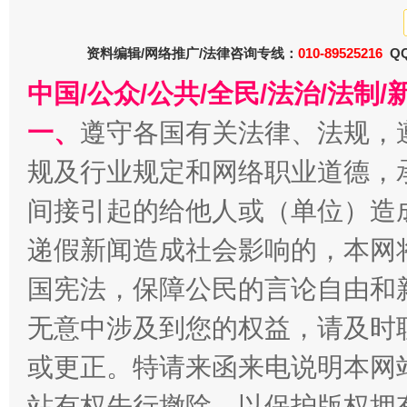
资料编辑/网络推广/法律咨询专线：
010-89525216
QQ
中国/公众/公共/全民/法治/法
一、
遵守各国有关法律、法规，
一批国家标准开始实施
从
规及行业规定和网络职业道德，
间接引起的给他人或（单位）造
递假新闻造成社会影响的，本网
国宪法，保障公民的言论自由和
无意中涉及到您的权益，请及时
或更正。特请来函来电说明本网
以产业富民促振兴
酒驾
站有权先行撤除，以保护版权拥有者