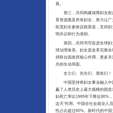
真。
第三，共同构建保障妇女权益
育资源惠及所有妇女，努力让广
拓宽妇女参政议政渠道，支持妇
明共识和行为准则。
第四，共同书写促进全球妇女
完善运行机制助力责任有效落
球治理体系。妇女是改革完善全
持联合国发挥核心作用，更多关
共的生动局面。
女士们、先生们、朋友们！
中国坚持将妇女事业融入中国
赢了人类历史上最大规模的脱贫攻
妇死亡率比1995年下降近80
边天”作用。中国全社会就业人
性占比超过60%。新时代的中