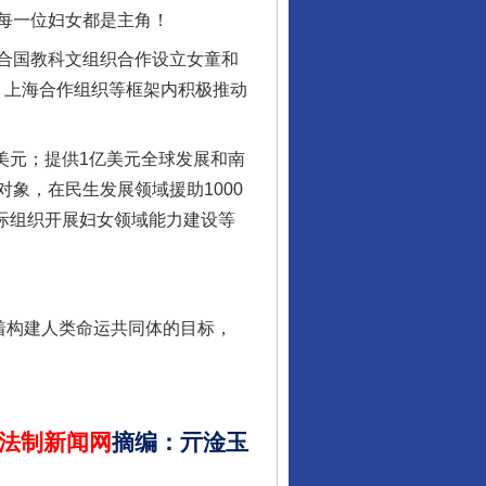
让核能赋能千行百业
每一位妇女都是主角！
合国教科文组织合作设立女童和
”、上海合作组织等框架内积极推动
美元；提供1亿美元全球发展和南
象，在民生发展领域援助1000
国际组织开展妇女领域能力建设等
从数据变化看反腐深化
着构建人类命运共同体的目标，
法制新闻网
摘编
：
亓淦玉