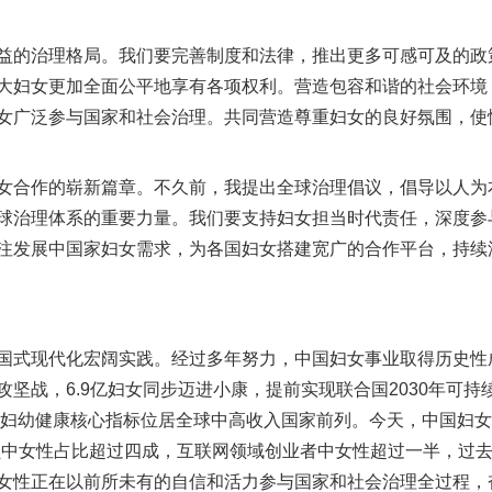
的治理格局。我们要完善制度和法律，推出更多可感可及的政
大妇女更加全面公平地享有各项权利。营造包容和谐的社会环境
女广泛参与国家和社会治理。共同营造尊重妇女的良好氛围，使
合作的崭新篇章。不久前，我提出全球治理倡议，倡导以人为
实
一纸欠条伤亲情 巡回调解促和解..
球治理体系的重要力量。我们要支持妇女担当时代责任，深度参
注发展中国家妇女需求，为各国妇女搭建宽广的合作平台，持续
式现代化宏阔实践。经过多年努力，中国妇女事业取得历史性
坚战，6.9亿妇女同步迈进小康，提前实现联合国2030年可
%，妇幼健康核心指标位居全球中高收入国家前列。今天，中国妇
员中女性占比超过四成，互联网领域创业者中女性超过一半，过去
国女性正在以前所未有的自信和活力参与国家和社会治理全过程，