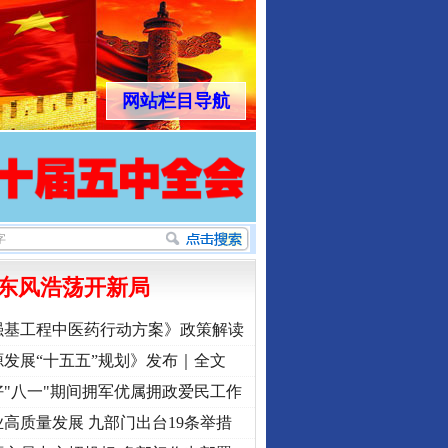
网站栏目导航
东风浩荡开新局
强基工程中医药行动方案》政策解读
发展“十五五”规划》发布｜全文
"八一"期间拥军优属拥政爱民工作
高质量发展 九部门出台19条举措