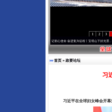
1
2
3
“两个先锋队”本色
·[视频]
牢记初心使命 奋进复兴征程丨宝塔山下好光景..
·[视频]
因党而
首页
»
政要论坛
习
习近平在全球妇女峰会开幕式