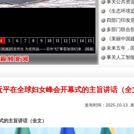
事关公共资
《生态环境监
读
四部门印发
多部门联合部
《美丽中国建
4
5
6
7
8
9
10
11
12
13
14
15
未来五年，
生 为党而战——百年“纪”事⑧加强纪律..
·[视频]
牢记初心使命 奋进复兴征程丨“转折之城
事关人工智
近平在全球妇女峰会开幕式的主旨讲话（全
发布时间：2025-10-13 
的主旨讲话（全文）