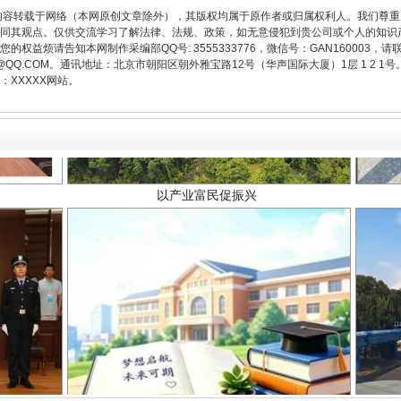
内容转载于网络（本网原创文章除外），其版权均属于原作者或归属权利人。我们尊
同其观点。仅供交流学习了解法律、法规、政策，如无意侵犯到贵公司或个人的知识
权益烦请告知本网制作采编部QQ号: 3555333776，微信号：GAN160003，请
3776@QQ.COM。通讯地址：北京市朝阳区朝外雅宝路12号（华声国际大厦）1层 1 
以产业富民促振兴
XXXXX网站。
从幼儿园到大学，有这些资助