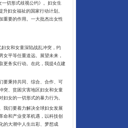
女一切形式歧视公约》。妇女生
定提升妇女福祉的国家行动计划。
加重要的作用。一大批杰出女性
妇女和女童深陷战乱冲突，约
男女平等任重道远。展望未来，
取更务实行动。在此，我提4点建
们要秉持共同、综合、合作、可
冲突、贫困灾害地区妇女和女童
对妇女的一切形式的暴力行为。
。我们要着力解决全球妇女发展
革命和产业变革机遇，以科技创
化的大潮中人生出彩、梦想成