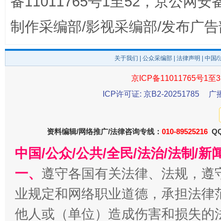
备11011765号1至52，京公网安备：
制作采编部/影视采编部/发布广告
东山县通报“牛蛙产品抗生素超标问题”
法
关于我们
|
公众采编部
|
法律声明
| 中国
京ICP备11011765号1至3
ICP许可证: 京B2-20251785
广
资料编辑/网络推广/法律咨询专线：
010-89525216
QQ
中国/公众/公共/全民/法治/法制/
千年窑火 生生不息
一
一、
遵守各国有关法律、法规，遵
业规定和网络职业道德，承担法律
他人或（单位）造成伤害和损失的