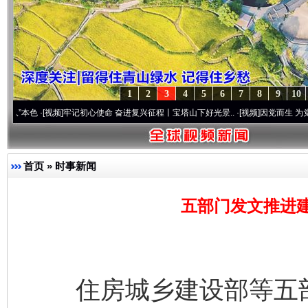
1
2
3
4
5
6
7
8
9
10
[视频]
牢记初心使命 奋进复兴征程丨宝塔山下好光景..
·[视频]
因党而生 为党而战——百年
首页
»
时事新闻
五部门发文推进建
住房城乡建设部等五部