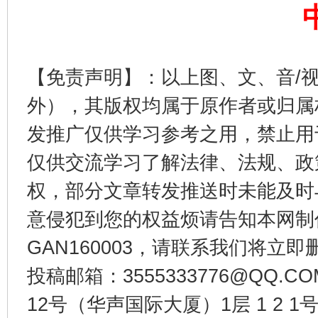
【免责声明】：以上图、文、音/
东山县通报“牛蛙产品抗生素超标问题”
法
外），其版权均属于原作者或归属
发推广仅供学习参考之用，禁止用
仅供交流学习了解法律、法规、政
权，部分文章转发推送时未能及时
意侵犯到您的权益烦请告知本网制作采编
GAN160003，请联系我们将立即删
千年窑火 生生不息
一
投稿邮箱：3555333776@QQ
12号（华声国际大厦）1层 1 2