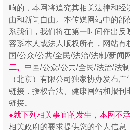
响的，本网将追究其相关法律和经
由和新闻自由。本传媒网站中的部
系我们，我们将在第一时间作出反
容系本人或法人版权所有，网站有
揭开“小金库”的免责幌子
国/公众/公共/全民/法治/法制/新
二、
中国/公众/公共/全民/法治/
（北京）有限公司独家协办发布广
链接，授权合法、健康网站和报刊
链接。
●就下列相关事宜的发生，本网不
受贿1.44亿！段成刚被判无期
从幼儿
相关政府的要求提供您的个人信息