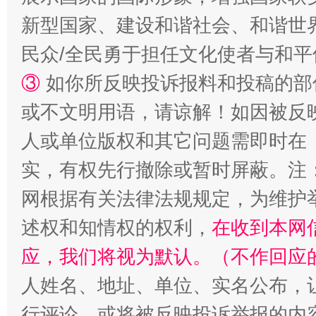
新型国家、建设和谐社会、和谐世界
民众/全民勇于担任文化使者与和
③
如你所反映投诉报料和投稿的部
扯下公款旅游的“隐身衣”
如何以同
或不文明用语，请谅解！如因被反
人或单位版权和其它问题需即时在
实，有权先行撤除或暂时屏蔽。注
网根据有关法律法规规定，为维护
述权和知情权的权利，
在收到本网
应，我们将视为默认。（不作回应
人姓名、地址、单位、实名公布，让
“蜀中异人”王建安的艺术幻境
行评论，或将被反映投诉举报的内