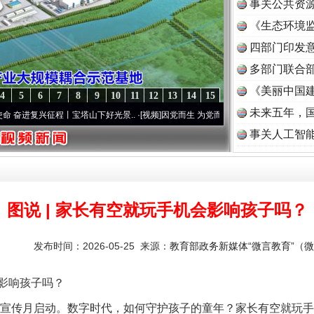
事关公共资
《生态环境监
读
四部门印发
多部门联合部
《美丽中国建
4
5
6
7
8
9
10
11
12
13
14
15
未来五年，
宝塔山下好光景..
·[视频]
因党而生 为党而战——百年“纪”事⑧加强纪律..
·[视频]
牢记初
事关人工智
图说 | 家长有空就玩手机会影响孩子吗？
发布时间：2026-05-25 来源：
教育部政务新媒体“微言教育”（微信
影响孩子吗？
宣传月启动。数字时代，如何守护孩子的童年？家长有空就玩手