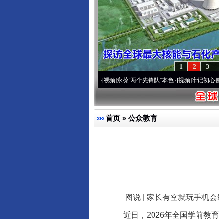
1
2
3
 深刻改变雪域高原..
·[视频]
永葆“两个先锋队”本色
·[视频]
牢记初心使命 奋进复兴征程丨
首页
»
公众教育
图说 | 家长有空就玩手机会
近日，2026年全国学前教育