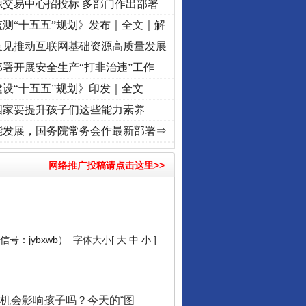
源交易中心招投标 多部门作出部署
测“十五五”规划》发布｜全文｜解
意见推动互联网基础资源高质量发展
署开展安全生产“打非治违”工作
设“十五五”规划》印发｜全文
国家要提升孩子们这些能力素养
心使命 奋进复兴征程丨“转折之城”激荡..
·[视频]
牢记初心使命 奋进复兴征程丨红船起航
能发展，国务院常务会作最新部署⇒
网络推广投稿请点击这里>>
号：jybxwb）
字体大小[
大
中
小
]
机会影响孩子吗？今天的“图