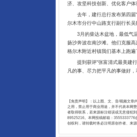
济、攻坚科技创新、优化客户体
去年，建行总行发布第四届“张
尔木市分行中山路支行副行长吴
3月的柴达木盆地，最低气温
扬沙奔波在南沙滩。他们克服高
格尔木附近村镇我们基本上跑遍
提到获评“张富清式最美建行人
东山县通报“牛蛙产品抗生素超标问
凡的事、尽力把平凡的事做好，
【免责声明】：以上图、文、音/视频文章
之用，禁止用于商业用途，并不代表本网赞
者取得联系，若来源标注错误或无意侵犯到您的
89525216。本网投稿邮箱：355533
创权利，请转载时务必注明原创作者、来源：