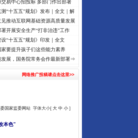
源交易中心招投标 多部门作出部署
测“十五五”规划》发布｜全文｜解
意见推动互联网基础资源高质量发展
署开展安全生产“打非治违”工作
设“十五五”规划》印发｜全文
国家要提升孩子们这些能力素养
心使命 奋进复兴征程丨“转折之城”激荡..
·[视频]
牢记初心使命 奋进复兴征程丨红船起航处
能发展，国务院常务会作最新部署⇒
网络推广投稿请点击这里>>
纪委国家监委网站
字体大小[
大
中
小
]
改本色”