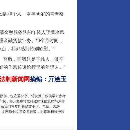
团队和个人。今年50岁的青海格
清金融服务队的年轻人顶着冷风
金融贷款业务。“3个月时间，
点点，我都感到特别欣慰。”
、尊敬，而我只是平凡人，做平
让核能赋能千行百业
好的作风传递给行里的年轻人。”
法制新闻网
摘编
：
亓淦玉
重原创，也注重分享。转发推广仅供学习参考
产权，部分文章转发推送时未能及时与原作
联系我们将立即删除或更正。电话：010-
2 1号。本网原创文章欢迎转载，为尊重和维护原