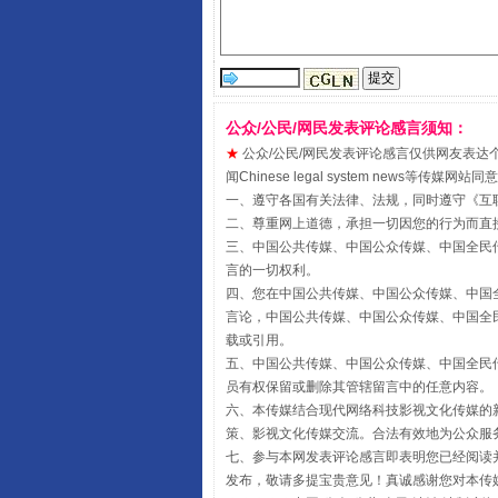
受贿1.44亿！段成刚被判无期
公众/公民/网民发表评论感言须知：
★
公众/公民/网民发表评论感言仅供网友表达个人看法
闻Chinese legal system new
一、遵守各国有关法律、法规，同时遵守《
互
二、尊重网上道德，承担一切因您的行为而直
三、中国公共传媒、中国公众传媒、中国全民传媒China 
言的一切权利。
四、您在中国公共传媒、中国公众传媒、中国全民传媒Chin
言论，中国公共传媒、中国公众传媒、中国全民传媒China
载或引用。
五、中国公共传媒、中国公众传媒、中国全民传媒China 
员有权保留或删除其管辖留言中的任意内容。
六、本传媒结合现代网络科技影视文化传媒的新
全民健身五年计划来了！等你上
策、影视文化传媒交流。合法有效地为公众服
七、参与本网发表评论感言即表明您已经阅读并
发布，敬请多提宝贵意见！真诚感谢您对本传