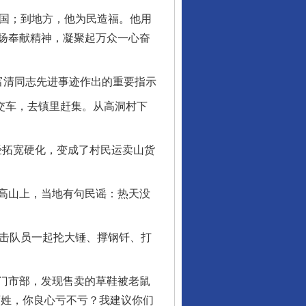
国；到地方，他为民造福。他用
扬奉献精神，凝聚起万众一心奋
富清同志先进事迹作出的重要指示
交车，去镇里赶集。从高洞村下
经拓宽硬化，变成了村民运卖山货
高山上，当地有句民谣：热天没
击队员一起抡大锤、撑钢钎、打
门市部，发现售卖的草鞋被老鼠
百姓，你良心亏不亏？我建议你们