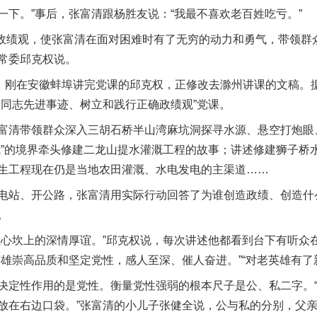
一下。”事后，张富清跟杨胜友说：“我最不喜欢老百姓吃亏。”
政绩观，使张富清在面对困难时有了无穷的动力和勇气，带领群
常委邱克权说。
刚在安徽蚌埠讲完党课的邱克权，正修改去滁州讲课的文稿。据
清同志先进事迹、树立和践行正确政绩观”党课。
清带领群众深入三胡石桥半山湾麻坑洞探寻水源、悬空打炮眼
我”的境界牵头修建二龙山提水灌溉工程的故事；讲述修建狮子桥
生工程现在仍是当地农田灌溉、水电发电的主渠道……
站、开公路，张富清用实际行动回答了为谁创造政绩、创造什
。
坎上的深情厚谊。”邱克权说，每次讲述他都看到台下有听众
英雄崇高品质和坚定党性，感人至深、催人奋进。”“对老英雄有了
定性作用的是党性。衡量党性强弱的根本尺子是公、私二字。“
放在右边口袋。”张富清的小儿子张健全说，公与私的分别，父