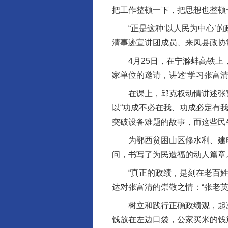
把工作整顿一下，把思想也整顿
“正是这种‘以人民为中心’的
清事迹宣讲团成员、来凤县政协
4月25日，在宁滁蚌高铁上，
家单位的邀请，讲述“学习张富
在课上，邱克权动情讲述张富
以“功成不必在我、功成必定有
突破设备难题的故事，而这些民
为鄂西贫困山区修水利、建电
问，书写了为民造福的动人篇章
“真正的政绩，是刻在老百姓心
达对张富清的崇敬之情：“张老
树立和践行正确政绩观，起决
钱放在左边口袋，公家买米的钱