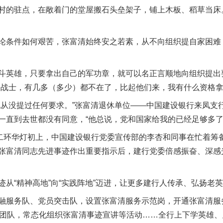
的驻点，在敞着门的堂屋搬石头垒架子，铺上木板、稻草当床。
条件如何艰苦，张富清始终安之若素，从不向组织提自家困难：
英雄，只要拿出自己的军功章，就可以名正言顺地向组织提出
的战士，有几多（多少）都不在了，比起他们来，我有什么资格拿
没提过任何要求。”张富清退休单位——中国建设银行来凤支
一直到去世都没有同意，“他总说，党和国家给我的已经足够多了
环华灯初上，中国建设银行党委宣传部的李杏和同事在忙着筹备
张富清同志先进事迹作出重要指示后，建行党委倍感振奋、深感光
“精神高地”向“实践阵地”迈进，让更多建行人传承、弘扬老
实
一纸欠条伤亲情 巡回调解促和解..
务队、党员突击队，设置张富清服务示范岗，开通张富清服务热
0余个团队，常态化组织张富清事迹宣讲等活动……全行上下学英雄