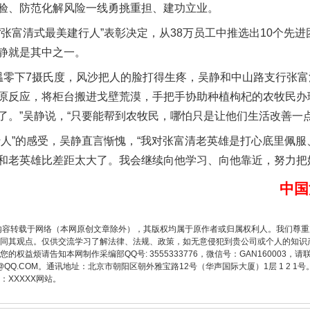
验、防范化解风险一线勇挑重担、建功立业。
富清式最美建行人”表彰决定，从38万员工中推选出10个先进
静就是其中之一。
零下7摄氏度，风沙把人的脸打得生疼，吴静和中山路支行张富
原反应，将柜台搬进戈壁荒漠，手把手协助种植枸杞的农牧民办理
了。”吴静说，“只要能帮到农牧民，哪怕只是让他们生活改善一
”的感受，吴静直言惭愧，“我对张富清老英雄是打心底里佩服
题”
法徽映军营 权益有保障
和老英雄比差距太大了。我会继续向他学习、向他靠近，努力把
中国
内容转载于网络（本网原创文章除外），其版权均属于原作者或归属权利人。我们尊
同其观点。仅供交流学习了解法律、法规、政策，如无意侵犯到贵公司或个人的知识
权益烦请告知本网制作采编部QQ号: 3555333776，微信号：GAN160003，请
3776@QQ.COM。通讯地址：北京市朝阳区朝外雅宝路12号（华声国际大厦）1层 1 
XXXXX网站。