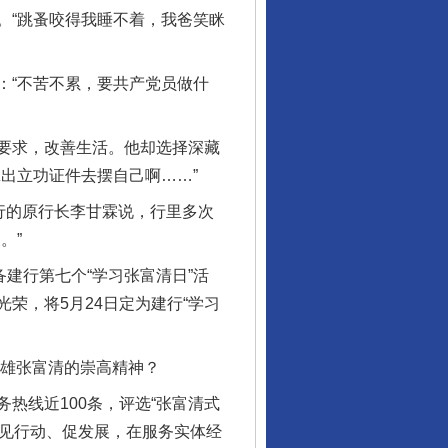
“跳蚤咬得我睡不着，我爸笑眯
“不苦不累，要共产党员做什
要求，改善生活。他却选择深藏
出立功证件去摆自己啊……”
行的原行长李甘霖说，行里多次
。”
建行第七个“学习张富清日”活
荣，将5月24日定为建行“学习
英雄张富清的崇高精神？
行业协会接连发公告
线近100条，评选“张富清式
、见行动、促发展，在服务实体经