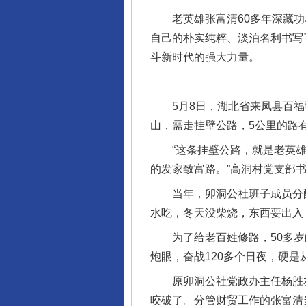
老英雄张富清60多年深藏功
自己的朴实纯粹、淡泊名利书写
斗新时代的强大力量。
5月8日，湖北省来凤县百福司
山，需走挂壁公路，5公里的路
“这条挂壁公路，就是老英雄张
的发家致富路。”高洞村党支部
当年，卯洞公社班子成员分配
水吃，冬天没柴烧，东西要出入
为了给老百姓修路，50多岁
炮眼，奋战120多个日夜，硬
原卯洞公社党政办主任杨胜友
咬破了。分管财贸工作的张富清