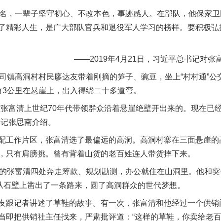
名，一辈子坚守初心、不改本色，事迹感人。在部队，他保家卫
了精彩人生，是广大部队官兵和退役军人学习的榜样。要积极弘
——2019年4月21日，习近平总书记对张
镇高洞村村民廖达友带着刚摘的笋子、豌豆，坐上“村村通”公
有3公里在悬崖上，出入得绕二十多道弯。
富清上世纪70年代带领群众沿着悬崖绝壁开出来的。现在已
书记张思南介绍。
工作片区，张富清选了最偏远的高洞。高洞村寨在三面悬崖的
，只有肩膀挑。曾有背着山货的老百姓连人带货摔下来。
的张富清四处奔走筹款、规划勘测，办公就住在山洞里。他和突
是从石壁上凿出了一条路来，圆了高洞群众的世代梦想。
跟记者讲述了草鞋的故事。有一次，张富清和他经过一个供销
当即把供销社主任找来，严肃批评道：“这样的草鞋，你卖给老