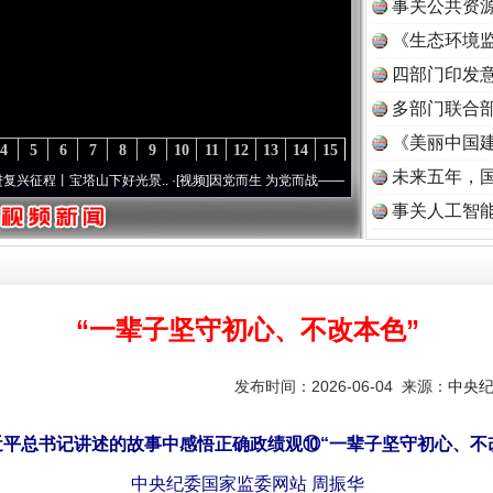
事关公共资
《生态环境监
读
四部门印发
多部门联合部
《美丽中国建
4
5
6
7
8
9
10
11
12
13
14
15
未来五年，
宝塔山下好光景..
·[视频]
因党而生 为党而战——百年“纪”事⑧加强纪律..
·[视频]
牢记初
事关人工智
“一辈子坚守初心、不改本色”
发布时间：2026-06-04 来源：
中央
平总书记讲述的故事中感悟正确政绩观⑩“一辈子坚守初心、不
中央纪委国家监委网站 周振华