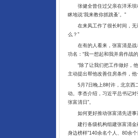
张健全曾住过父亲在洋禾坝村
眯地说‘我来教你抓跳蚤’。”
在来凤工作了很长时间，无论
么？”
在有的人看来，张富清是战斗
功名：“我一想起和我并肩作战
“除了让我们把工作做好，他从
主动提出帮他改善住房条件，他
5月7日晚上8时许，北京西二
动。李杏介绍，习近平总书记对
张富清日”。
如何更好推动张富清先进事迹从
完善运行机制助力责任有效落
建行各级机构组建张富清金融服
身边榜样”140余名个人、8