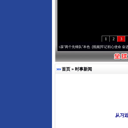
1
2
3
深刻改变雪域高原..
·[视频]
永葆“两个先锋队”本色
·[视频]
牢记初心使命 奋进复兴征程丨
首页
»
时事新闻
从习近